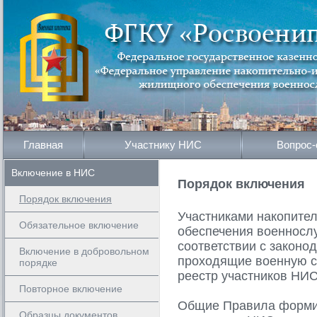
Главная
Участнику НИС
Вопрос-
Включение в НИС
Порядок включения
Порядок включения
Участниками накопите
Обязательное включение
обеспечения военносл
соответствии с законо
Включение в добровольном
проходящие военную с
порядке
реестр участников НИС
Повторное включение
Общие Правила формир
Образцы документов