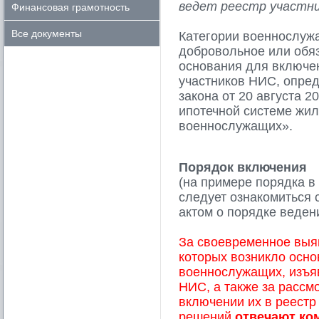
ведет реестр участн
Финансовая грамотность
Все документы
Категории военнослуж
добровольное или обяз
основания для включе
участников НИС, опре
закона от 20 августа 2
ипотечной системе жи
военнослужащих».
Порядок включения
(на примере порядка 
следует ознакомиться
актом о порядке веден
За своевременное выя
которых возникло осно
военнослужащих, изъя
НИС, а также за рассм
включении их в реестр
решений
отвечают ко