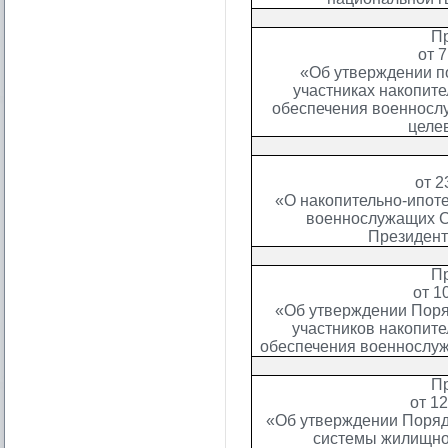
П
от 
«Об утверждении п
участниках накопит
обеспечения военносл
целе
от 2
«О накопительно-ипот
военнослужащих С
Президент
П
от 1
«Об утверждении Поря
участников накопит
обеспечения военнослуж
П
от 1
«Об утверждении Поряд
системы жилищно