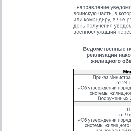
- направление уведомл
воинскую часть, в кот
или командиру, в чье 
день получения уведо
военнослужащий перев
Ведомственные н
реализации нак
жилищного обе
Ми
Приказ Министра
от 24 
«Об утверждении поряд
системы жилищног
Вооруженных 
П
от 9 
«Об утверждении поряд
системы жилищного 
национальной г