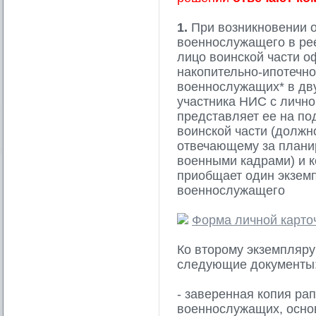
1.
При возникновении 
военнослужащего в ре
лицо воинской части о
накопительно-ипотечн
военнослужащих* в дву
участника НИС с лично
представляет ее на по
воинской части (должн
отвечающему за плани
военными кадрами) и к
приобщает один экземп
военнослужащего
Форма личной карто
Ко второму экземпляру
следующие документы
- заверенная копия ра
военнослужащих, осно