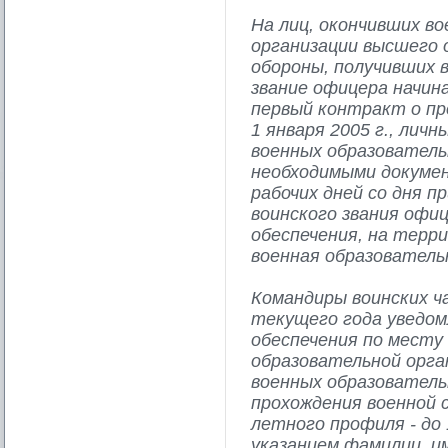
На лиц, окончивших в
организации высшего
обороны, получивших в
звание офицера начина
первый контракт о пр
1 января 2005 г., лич
военных образователь
необходимыми докумен
рабочих дней со дня п
воинского звания офи
обеспечения, на терр
военная образователь
Командиры воинских ч
текущего года уведо
обеспечения по месту
образовательной орга
военных образователь
прохождения военной 
летного профиля - до 
указанием фамилии, им