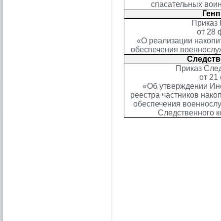
спасательных вои
Генп
Приказ 
от 28 
«О реализации накопи
обеспечения военнослу
Следств
Приказ След
от 21
«Об утверждении Ин
реестра частников нако
обеспечения военносл
Следственного к