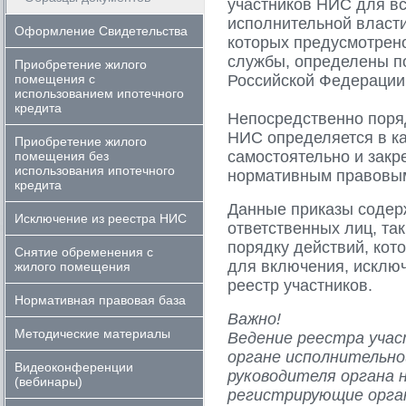
участников НИС для в
исполнительной власти
Оформление Свидетельства
которых предусмотрен
службы, определены п
Приобретение жилого
помещения с
Российской Федерации 
использованием ипотечного
кредита
Непосредственно поряд
НИС определяется в к
Приобретение жилого
самостоятельно и зак
помещения без
использования ипотечного
нормативным правовым 
кредита
Данные приказы содерж
Исключение из реестра НИС
ответственных лиц, та
порядку действий, кот
Снятие обременения с
для включения, исклю
жилого помещения
реестр участников.
Нормативная правовая база
Важно!
Методические материалы
Ведение реестра уча
органе исполнительно
Видеоконференции
руководителя органа 
(вебинары)
регистрирующие орган