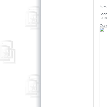
Конс
Бол
на о
Схем