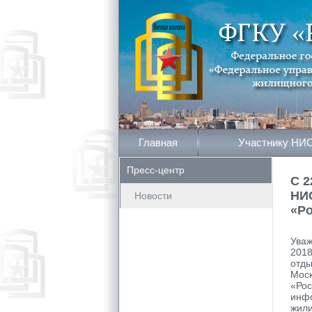
Главная
Участнику НИ
Пресс-центр
С 2
НИС
Новости
«Р
Ува
2018
отды
Моск
«Ро
инф
жили