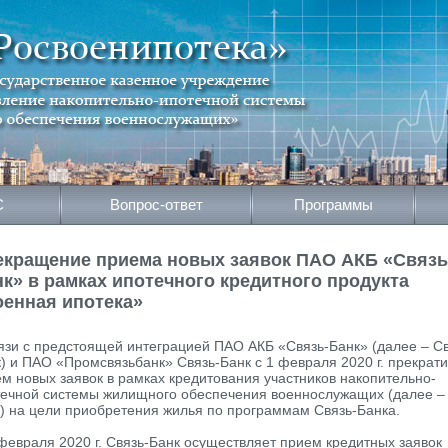
С
Вопрос-ответ
Программы
екращение приема новых заявок ПАО АКБ «Связь
к» в рамках ипотечного кредитного продукта
оенная ипотека»
язи с предстоящей интеграцией ПАО АКБ «Связь-Банк» (далее – Св
) и ПАО «Промсвязьбанк» Связь-Банк с 1 февраля 2020 г. прекрат
м новых заявок в рамках кредитования участников накопительно-
течной системы жилищного обеспечения военнослужащих (далее –
 на цели приобретения жилья по программам Связь-Банка.
февраля 2020 г. Связь-Банк осуществляет прием кредитных заявок