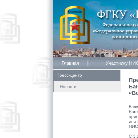
Главная
Участнику НИ
Пресс-центр
Пр
Бан
Новости
«В
В св
Банк
прие
ипо
НИС)
С 3 