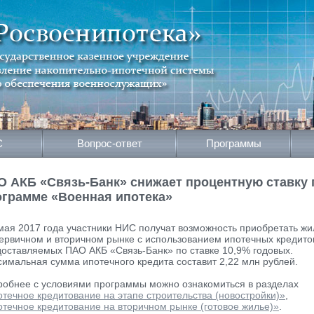
С
Вопрос-ответ
Программы
О АКБ «Связь-Банк» снижает процентную ставку 
ограмме «Военная ипотека»
мая 2017 года участники НИС получат возможность приобретать жи
ервичном и вторичном рынке с использованием ипотечных кредито
оставляемых ПАО АКБ «Связь-Банк» по ставке 10,9% годовых.
имальная сумма ипотечного кредита составит 2,22 млн рублей.
обнее с условиями программы можно ознакомиться в разделах
течное кредитование на этапе строительства (новостройки)»
,
течное кредитование на вторичном рынке (готовое жилье)»
.